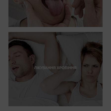
Ларингіт хронічний
Папіломатоз гортані
ЛІКУВАННЯ ХРОПІННЯ