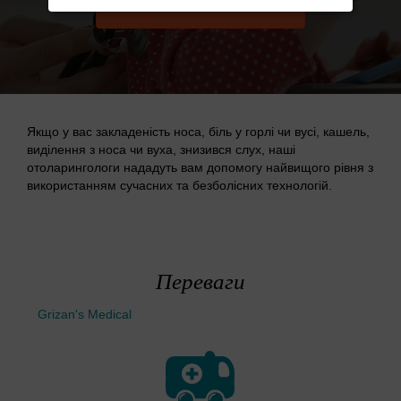
ЗАПИСАТИСЯ НА ПРИЙОМ
Якщо у вас закладеність носа, біль у горлі чи вусі, кашель,
виділення з носа чи вуха, знизився слух, наші
отоларингологи нададуть вам допомогу найвищого рівня з
використанням сучасних та безболісних технологій.
Переваги
Grizan's Medical