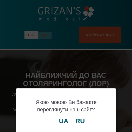
ЗАПИСАТИСЯ
UA
RU
НАЙБЛИЖЧИЙ ДО ВАС
ОТОЛЯРИНГОЛОГ (ЛОР)
для дорослих та дітей
Якою мовою Ви бажаєте
переглянути наш сайт?
Звертайтесь за медичною допомогою своєчасно
UA
RU